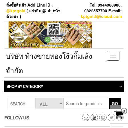
Skip
สั่งซื้อสินค้า Add Line ID :
Tel. 0944988980,
to
@kptgold
( อย่าลืม @ นำหน้า
0822557700 E-mail:
the
ด้่วยนะ )
kptgold@icloud.com
content
บริษัท ห้างขายทองโง้วกิ้มเล้ง
Toggle
navigati
จำกัด
SHOP BY CATEGORY
GO
SEARCH
0
FOLLOW US