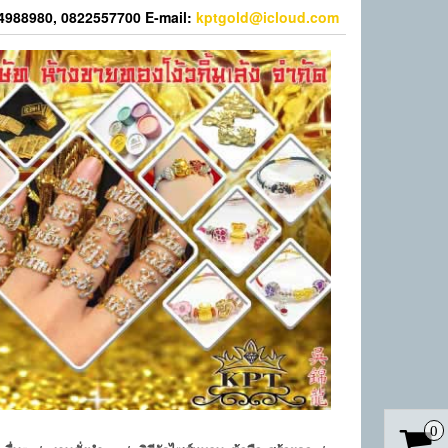
44988980, 0822557700 E-mail:
kptgold@icloud.com
0