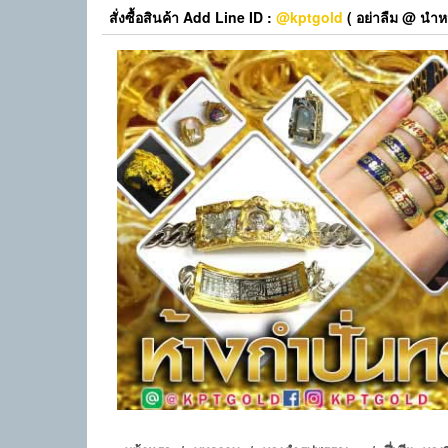
Skip
สั่งซื้อสินค้า Add Line ID :
@kptgold
( อย่าลืม @ นำหน
to
the
content