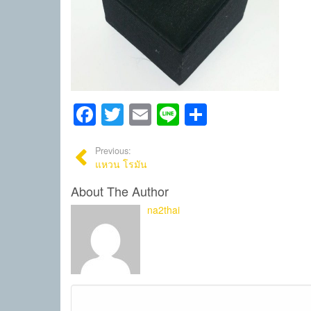
Facebook
Twitter
Email
Line
Share
Previous:
แหวน โรมัน
About The Author
na2thai