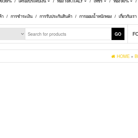
ง99.99%
เครื่องประดับเงิน
ทอง 18K ITALY
เพชร
ทอง 90%
ค้า
การชำระเงิน
การรับประกันสินค้า
การออมน้ำหนักทอง
เกี่ยวกับเรา
F
GO
HOME
»
B