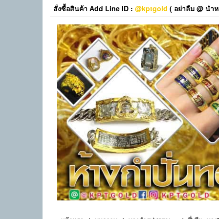
Skip
สั่งซื้อสินค้า Add Line ID :
@kptgold
( อย่าลืม @ นำหน
to
the
content