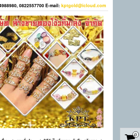
44988980, 0822557700 E-mail:
kptgold@icloud.com
0