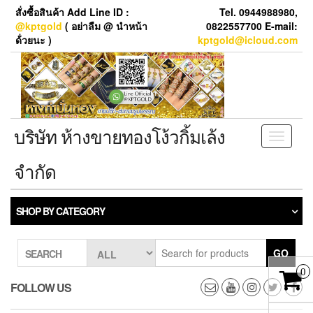
Skip
สั่งซื้อสินค้า Add Line ID :
Tel. 0944988980,
to
@kptgold
( อย่าลืม @ นำหน้า
0822557700 E-mail:
the
ด้่วยนะ )
kptgold@icloud.com
content
บริษัท ห้างขายทองโง้วกิ้มเล้ง
Toggle
navigati
จำกัด
SHOP BY CATEGORY
GO
SEARCH
0
FOLLOW US