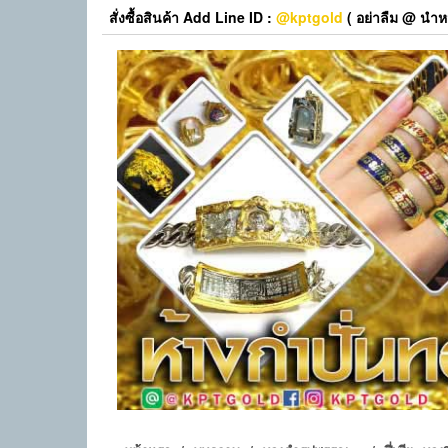
Skip
สั่งซื้อสินค้า Add Line ID :
@kptgold
( อย่าลืม @ นำหน
to
the
content