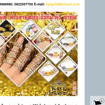
44988980, 0822557700 E-mail:
kptgold@icloud.com
0