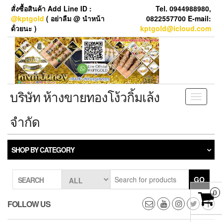
Skip
สั่งซื้อสินค้า Add Line ID :
Tel. 0944988980,
to
@kptgold
( อย่าลืม @ นำหน้า
0822557700 E-mail:
the
ด้่วยนะ )
kptgold@icloud.com
content
บริษัท ห้างขายทองโง้วกิ้มเล้ง
Toggle
navigati
จำกัด
SHOP BY CATEGORY
GO
SEARCH
0
FOLLOW US