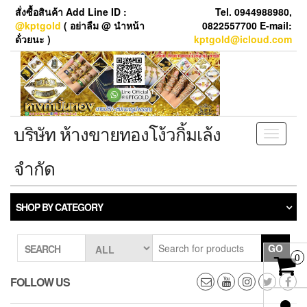
Skip
สั่งซื้อสินค้า Add Line ID :
Tel. 0944988980,
to
@kptgold
( อย่าลืม @ นำหน้า
0822557700 E-mail:
the
ด้่วยนะ )
kptgold@icloud.com
content
บริษัท ห้างขายทองโง้วกิ้มเล้ง
Toggle
navigati
จำกัด
SHOP BY CATEGORY
GO
SEARCH
0
FOLLOW US