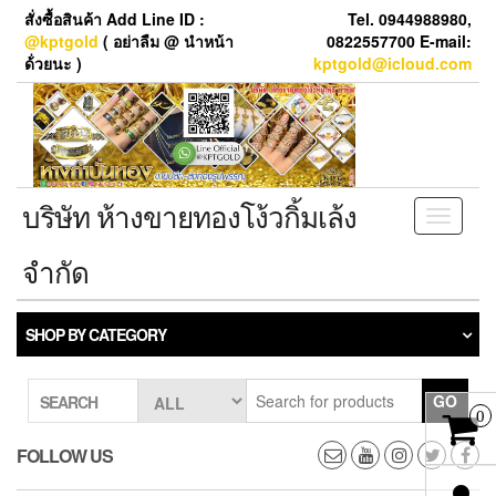
Skip
สั่งซื้อสินค้า Add Line ID :
Tel. 0944988980,
to
@kptgold
( อย่าลืม @ นำหน้า
0822557700 E-mail:
the
ด้่วยนะ )
kptgold@icloud.com
content
บริษัท ห้างขายทองโง้วกิ้มเล้ง
Toggle
navigati
จำกัด
SHOP BY CATEGORY
GO
SEARCH
0
FOLLOW US