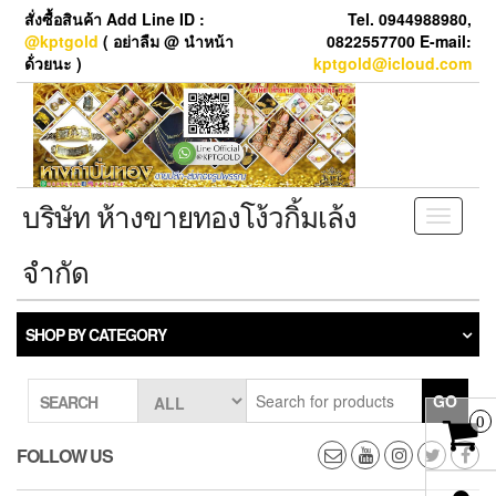
Skip
สั่งซื้อสินค้า Add Line ID :
Tel. 0944988980,
to
@kptgold
( อย่าลืม @ นำหน้า
0822557700 E-mail:
the
ด้่วยนะ )
kptgold@icloud.com
content
บริษัท ห้างขายทองโง้วกิ้มเล้ง
Toggle
navigati
จำกัด
SHOP BY CATEGORY
GO
SEARCH
0
FOLLOW US