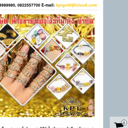
44988980, 0822557700 E-mail:
kptgold@icloud.com
0