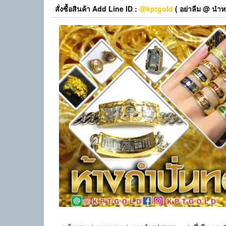
Skip
สั่งซื้อสินค้า Add Line ID :
@kptgold
( อย่าลืม @ นำหน
to
the
content