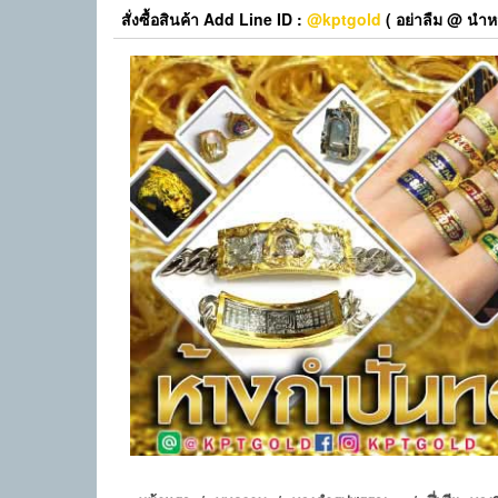
Skip
สั่งซื้อสินค้า Add Line ID :
@kptgold
( อย่าลืม @ นำหน
to
the
content