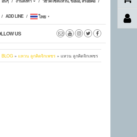
อื่นๆ
งานสั่งทำ
วิธีวัดไซส์แหวน, ข้อมือ, สร้อยคอ
ADD LINE
ไทย
▼
OLLOW US
»
BLOG
»
แหวน ลูกคิดจิกเพชร
» แหวน ลูกคิดจิกเพชร