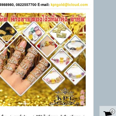
44988980, 0822557700 E-mail:
kptgold@icloud.com
0