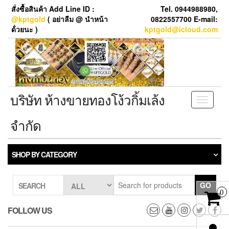
Skip
สั่งซื้อสินค้า Add Line ID :
Tel. 0944988980,
to
@kptgold
( อย่าลืม @ นำหน้า
0822557700 E-mail:
the
ด้่วยนะ )
kptgold@icloud.com
content
บริษัท ห้างขายทองโง้วกิ้มเล้ง
Toggle
navigati
จำกัด
SHOP BY CATEGORY
GO
SEARCH
0
FOLLOW US