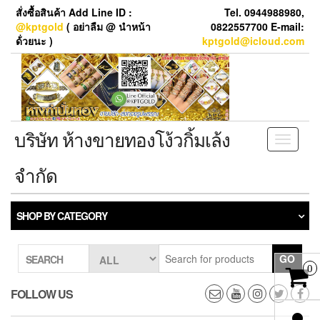
Skip
สั่งซื้อสินค้า Add Line ID :
Tel. 0944988980,
to
@kptgold
( อย่าลืม @ นำหน้า
0822557700 E-mail:
the
ด้่วยนะ )
kptgold@icloud.com
content
บริษัท ห้างขายทองโง้วกิ้มเล้ง
Toggle
navigati
จำกัด
SHOP BY CATEGORY
GO
SEARCH
0
FOLLOW US