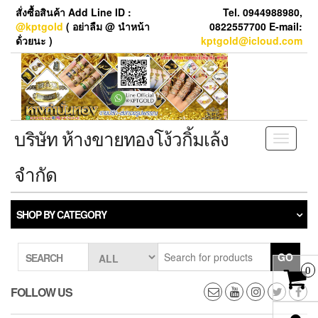
Skip
สั่งซื้อสินค้า Add Line ID :
Tel. 0944988980,
to
@kptgold
( อย่าลืม @ นำหน้า
0822557700 E-mail:
the
ด้่วยนะ )
kptgold@icloud.com
content
บริษัท ห้างขายทองโง้วกิ้มเล้ง
Toggle
navigati
จำกัด
SHOP BY CATEGORY
GO
SEARCH
0
FOLLOW US