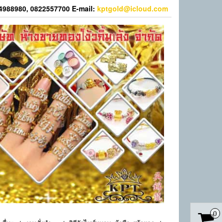
44988980, 0822557700 E-mail:
kptgold@icloud.com
0