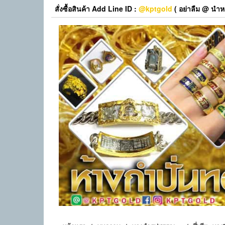
Skip
สั่งซื้อสินค้า Add Line ID :
@kptgold
( อย่าลืม @ นำหน
to
the
content