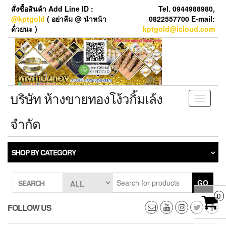
Skip
สั่งซื้อสินค้า Add Line ID :
Tel. 0944988980,
to
@kptgold
( อย่าลืม @ นำหน้า
0822557700 E-mail:
the
ด้่วยนะ )
kptgold@icloud.com
content
บริษัท ห้างขายทองโง้วกิ้มเล้ง
Toggle
navigati
จำกัด
SHOP BY CATEGORY
GO
SEARCH
0
FOLLOW US