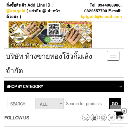
Skip
สั่งซื้อสินค้า Add Line ID :
Tel. 0944988980,
to
@kptgold
( อย่าลืม @ นำหน้า
0822557700 E-mail:
the
ด้่วยนะ )
kptgold@icloud.com
content
บริษัท ห้างขายทองโง้วกิ้มเล้ง
Toggle
navigati
จำกัด
SHOP BY CATEGORY
GO
SEARCH
0
FOLLOW US