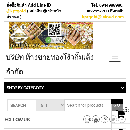
Skip
สั่งซื้อสินค้า Add Line ID :
Tel. 0944988980,
to
@kptgold
( อย่าลืม @ นำหน้า
0822557700 E-mail:
the
ด้่วยนะ )
kptgold@icloud.com
content
บริษัท ห้างขายทองโง้วกิ้มเล้ง
Toggle
navigati
จำกัด
SHOP BY CATEGORY
GO
SEARCH
0
FOLLOW US