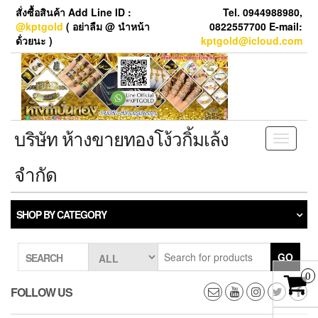
Skip
สั่งซื้อสินค้า Add Line ID :
Tel. 0944988980,
to
@kptgold
( อย่าลืม @ นำหน้า
0822557700 E-mail:
the
ด้่วยนะ )
kptgold@icloud.com
content
บริษัท ห้างขายทองโง้วกิ้มเล้ง
Toggle
navigati
จำกัด
SHOP BY CATEGORY
GO
SEARCH
0
FOLLOW US