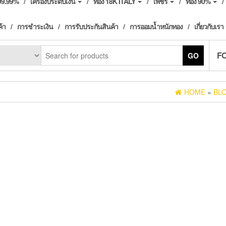
ง99.99%
เครื่องประดับเงิน
ทอง 18K ITALY
เพชร
ทอง 90%
ค้า
การชำระเงิน
การรับประกันสินค้า
การออมน้ำหนักทอง
เกี่ยวกับเรา
F
GO
HOME
»
BL