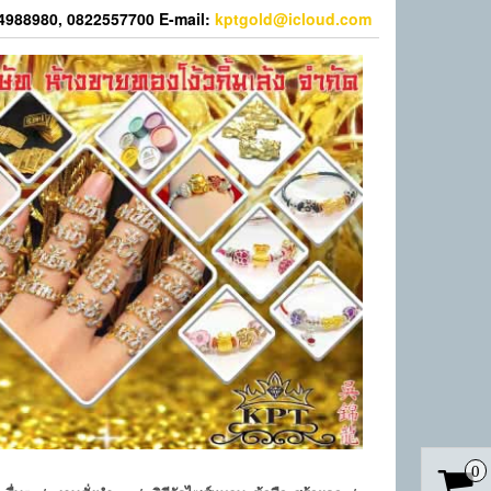
44988980, 0822557700 E-mail:
kptgold@icloud.com
0