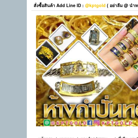
Skip
สั่งซื้อสินค้า Add Line ID :
@kptgold
( อย่าลืม @ นำหน
to
the
content