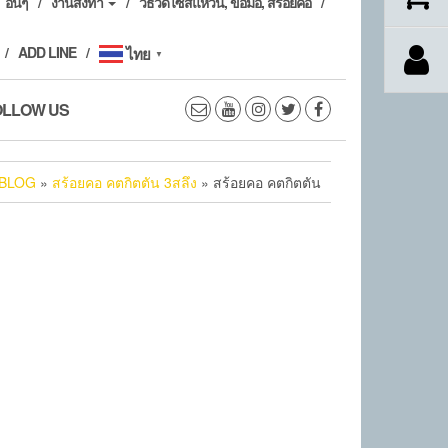
อื่นๆ
งานสั่งทำ
วิธีวัดไซส์แหวน, ข้อมือ, สร้อยคอ
ADD LINE
ไทย
▼
OLLOW US
BLOG
»
สร้อยคอ คตกิตตัน 3สลึง
» สร้อยคอ คตกิตตัน