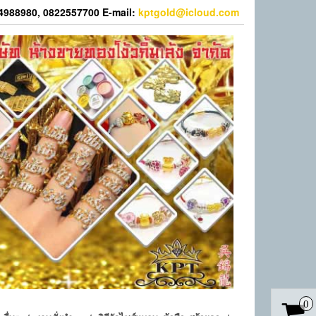
44988980, 0822557700 E-mail:
kptgold@icloud.com
0