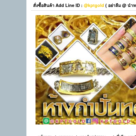
Skip
สั่งซื้อสินค้า Add Line ID :
@kptgold
( อย่าลืม @ นำหน
to
the
content