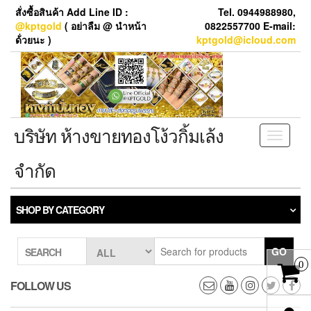
Skip
สั่งซื้อสินค้า Add Line ID :
Tel. 0944988980,
to
@kptgold
( อย่าลืม @ นำหน้า
0822557700 E-mail:
the
ด้่วยนะ )
kptgold@icloud.com
content
บริษัท ห้างขายทองโง้วกิ้มเล้ง
Toggle
navigati
จำกัด
SHOP BY CATEGORY
GO
SEARCH
0
FOLLOW US