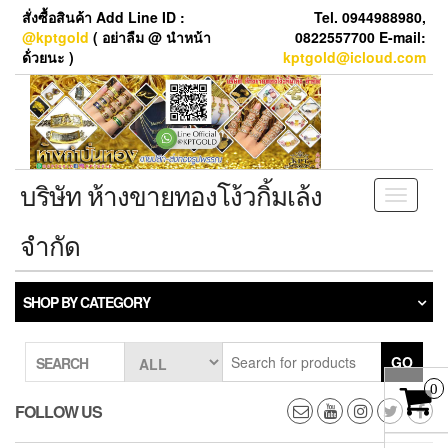
Skip
สั่งซื้อสินค้า Add Line ID :
Tel. 0944988980,
to
@kptgold
( อย่าลืม @ นำหน้า
0822557700 E-mail:
the
ด้่วยนะ )
kptgold@icloud.com
content
บริษัท ห้างขายทองโง้วกิ้มเล้ง
Toggle
navigati
จำกัด
SHOP BY CATEGORY
GO
SEARCH
0
FOLLOW US