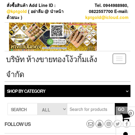
Skip
สั่งซื้อสินค้า Add Line ID :
Tel. 0944988980,
to
@kptgold
( อย่าลืม @ นำหน้า
0822557700 E-mail:
the
ด้่วยนะ )
kptgold@icloud.com
content
บริษัท ห้างขายทองโง้วกิ้มเล้ง
Toggle
navigati
จำกัด
SHOP BY CATEGORY
GO
SEARCH
0
FOLLOW US