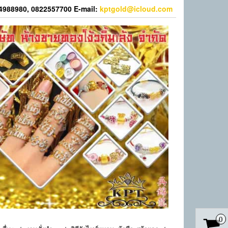
44988980, 0822557700 E-mail:
kptgold@icloud.com
0