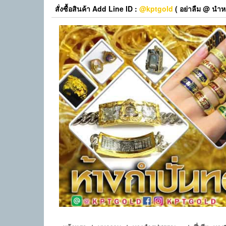
Skip
สั่งซื้อสินค้า Add Line ID :
@kptgold
( อย่าลืม @ นำหน
to
the
content