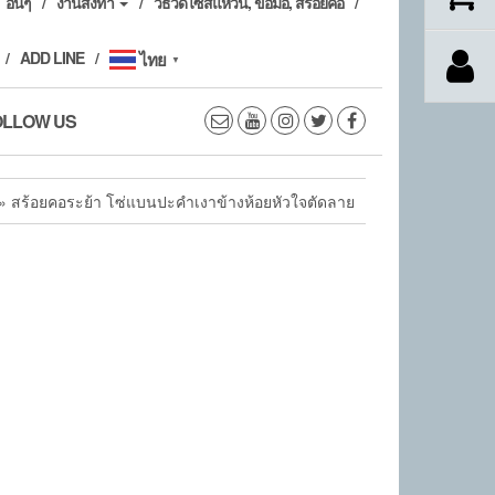
อื่นๆ
งานสั่งทำ
วิธีวัดไซส์แหวน, ข้อมือ, สร้อยคอ
ADD LINE
ไทย
▼
OLLOW US
» สร้อยคอระย้า โซ่แบนปะคำเงาข้างห้อยหัวใจตัดลาย