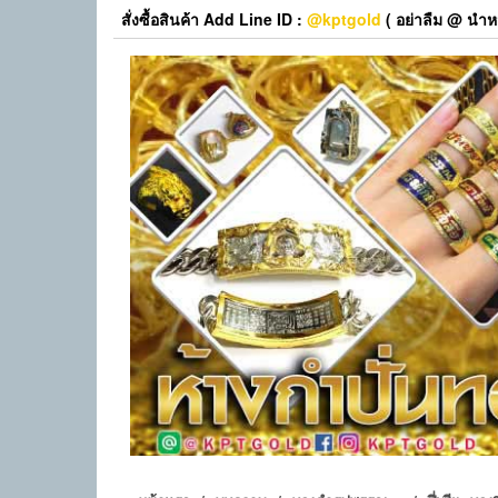
Skip
สั่งซื้อสินค้า Add Line ID :
@kptgold
( อย่าลืม @ นำหน
to
the
content