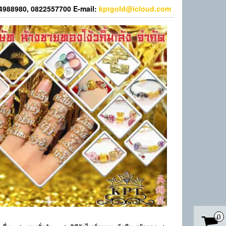
44988980, 0822557700 E-mail:
kptgold@icloud.com
0