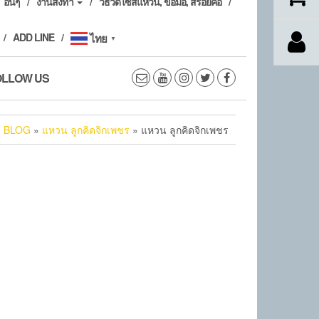
อื่นๆ
งานสั่งทำ
วิธีวัดไซส์แหวน, ข้อมือ, สร้อยคอ
ADD LINE
ไทย
▼
OLLOW US
»
BLOG
»
แหวน ลูกคิดจิกเพชร
» แหวน ลูกคิดจิกเพชร