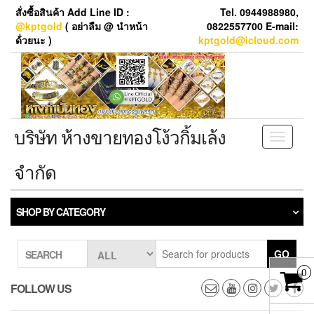
Skip
สั่งซื้อสินค้า Add Line ID :
Tel. 0944988980,
to
@kptgold
( อย่าลืม @ นำหน้า
0822557700 E-mail:
the
ด้่วยนะ )
kptgold@icloud.com
content
บริษัท ห้างขายทองโง้วกิ้มเล้ง
Toggle
navigati
จำกัด
SHOP BY CATEGORY
GO
SEARCH
0
FOLLOW US