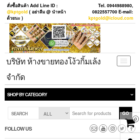
Skip
สั่งซื้อสินค้า Add Line ID :
Tel. 0944988980,
to
@kptgold
( อย่าลืม @ นำหน้า
0822557700 E-mail:
the
ด้่วยนะ )
kptgold@icloud.com
content
บริษัท ห้างขายทองโง้วกิ้มเล้ง
Toggle
navigati
จำกัด
SHOP BY CATEGORY
GO
SEARCH
0
FOLLOW US