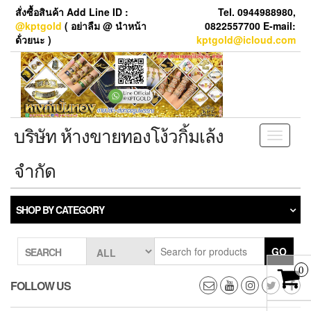
Skip
สั่งซื้อสินค้า Add Line ID :
Tel. 0944988980,
to
@kptgold
( อย่าลืม @ นำหน้า
0822557700 E-mail:
the
ด้่วยนะ )
kptgold@icloud.com
content
บริษัท ห้างขายทองโง้วกิ้มเล้ง
Toggle
navigati
จำกัด
SHOP BY CATEGORY
GO
SEARCH
0
FOLLOW US