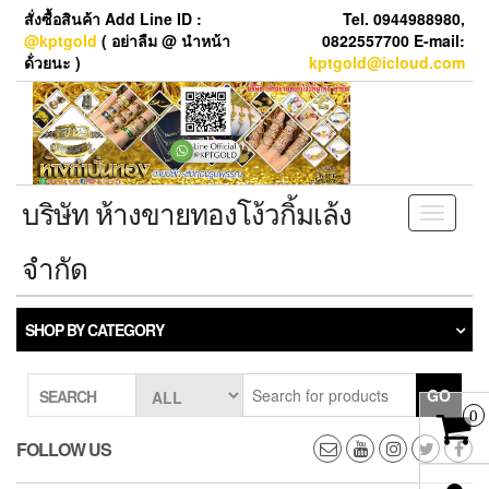
Skip
สั่งซื้อสินค้า Add Line ID :
Tel. 0944988980,
to
@kptgold
( อย่าลืม @ นำหน้า
0822557700 E-mail:
the
ด้่วยนะ )
kptgold@icloud.com
content
บริษัท ห้างขายทองโง้วกิ้มเล้ง
Toggle
navigati
จำกัด
SHOP BY CATEGORY
GO
SEARCH
0
FOLLOW US