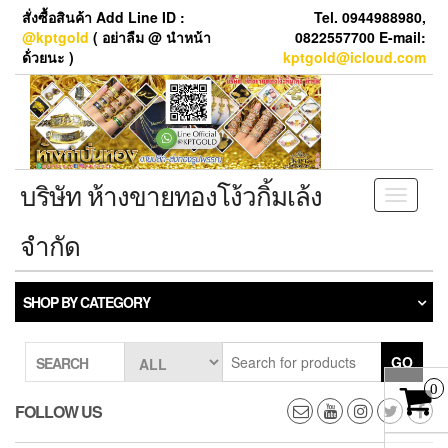
Skip
สั่งซื้อสินค้า Add Line ID :
Tel. 0944988980,
to
@kptgold
( อย่าลืม @ นำหน้า
0822557700 E-mail:
the
ด้่วยนะ )
kptgold@icloud.com
content
บริษัท ห้างขายทองโง้วกิ้มเล้ง
Toggle
navigati
จำกัด
SHOP BY CATEGORY
GO
SEARCH
0
FOLLOW US