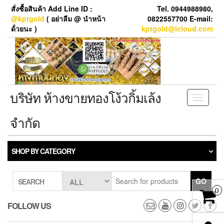
Skip
สั่งซื้อสินค้า Add Line ID :
Tel. 0944988980,
to
@kptgold
( อย่าลืม @ นำหน้า
0822557700 E-mail:
the
ด้่วยนะ )
kptgold@icloud.com
content
บริษัท ห้างขายทองโง้วกิ้มเล้ง
Toggle
navigati
จำกัด
SHOP BY CATEGORY
GO
SEARCH
0
FOLLOW US