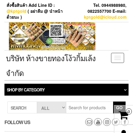
Skip
สั่งซื้อสินค้า Add Line ID :
Tel. 0944988980,
to
@kptgold
( อย่าลืม @ นำหน้า
0822557700 E-mail:
the
ด้่วยนะ )
kptgold@icloud.com
content
บริษัท ห้างขายทองโง้วกิ้มเล้ง
Toggle
navigati
จำกัด
SHOP BY CATEGORY
GO
SEARCH
0
FOLLOW US