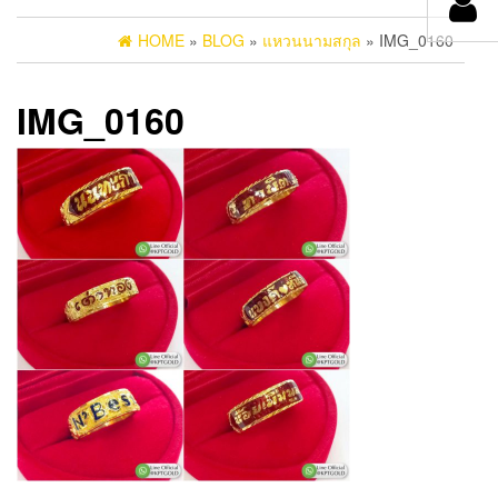
HOME
»
BLOG
»
แหวนนามสกุล
» IMG_0160
IMG_0160