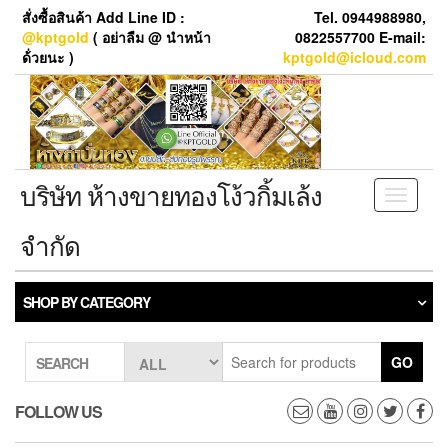
Skip
สั่งซื้อสินค้า Add Line ID :
Tel. 0944988980,
to
@kptgold
( อย่าลืม @ นำหน้า
0822557700 E-mail:
the
ด้่วยนะ )
kptgold@icloud.com
content
บริษัท ห้างขายทองโง้วกิ้มเล้ง
Toggle
navigati
จำกัด
SHOP BY CATEGORY
GO
SEARCH
FOLLOW US