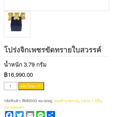
โปร่งจิกเพชรขัดทรายใบสวรรค์
น้ำหนัก 3.79 กรัม
฿16,990.00
จำนวน
หยิบใส่ตะกร้า
โปร่ง
จิก
รหัสสินค้า:
B082033
หมวดหมู่:
ทองคำรูปพรรณ
,
แหวน 1 สลึง
,
เพชร
แหวนทองคำ
ขัด
Facebook
Twitter
Email
Line
Share