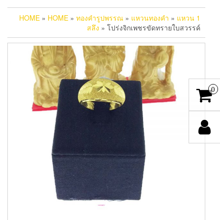
HOME
»
HOME
»
ทองคำรูปพรรณ
»
แหวนทองคำ
»
แหวน 1
สลึง
» โปร่งจิกเพชรขัดทรายใบสวรรค์
0