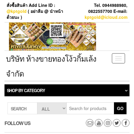
Skip
สั่งซื้อสินค้า Add Line ID :
Tel. 0944988980,
to
@kptgold
( อย่าลืม @ นำหน้า
0822557700 E-mail:
the
ด้่วยนะ )
kptgold@icloud.com
content
บริษัท ห้างขายทองโง้วกิ้มเล้ง
Toggle
navigati
จำกัด
SHOP BY CATEGORY
GO
SEARCH
FOLLOW US