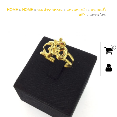
HOME
»
HOME
»
ทองคำรูปพรรณ
»
แหวนทองคำ
»
แหวนครึ่ง
สลึง
» แหวน โอม
0