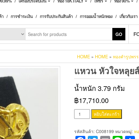
ง99.99%
เครื่องประดับเงิน
ทอง 18K ITALY
เพชร
ทอง 90%
ค้า
การชำระเงิน
การรับประกันสินค้า
การออมน้ำหนักทอง
เกี่ยวกับเรา
F
GO
HOME
»
HOME
»
ทองคำรูปพร
แหวน หัวใจหลุยส
น้ำหนัก 3.79 กรัม
฿17,710.00
จำนวน
หยิบใส่ตะกร้า
แหวน
หัว
รหัสสินค้า:
C008199
หมวดหมู่:
ทอ
ใจ