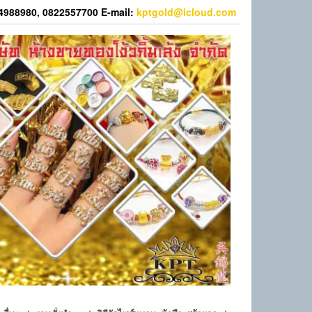
44988980, 0822557700 E-mail:
kptgold@icloud.com