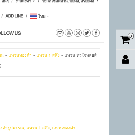
อื่นๆ
งานสั่งทำ
วิธีวัดไซส์แหวน, ข้อมือ, สร้อยคอ
ADD LINE
ไทย
▼
OLLOW US
0
รณ
»
แหวนทองคำ
»
แหวน 1 สลึง
» แหวน หัวใจหลุยส์
์
งคำรูปพรรณ
,
แหวน 1 สลึง
,
แหวนทองคำ