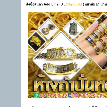
Skip
สั่งซื้อสินค้า Add Line ID :
@kptgold
( อย่าลืม @ นำหน
to
the
content