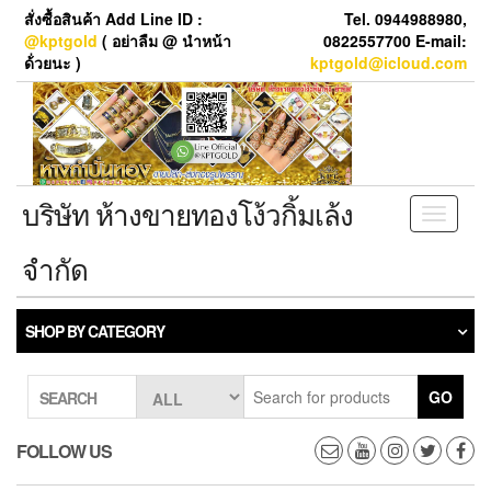
Skip
สั่งซื้อสินค้า Add Line ID :
Tel. 0944988980,
to
@kptgold
( อย่าลืม @ นำหน้า
0822557700 E-mail:
the
ด้่วยนะ )
kptgold@icloud.com
content
บริษัท ห้างขายทองโง้วกิ้มเล้ง
Toggle
navigati
จำกัด
SHOP BY CATEGORY
GO
SEARCH
FOLLOW US