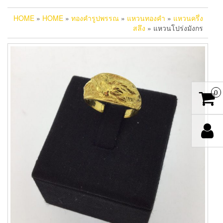
HOME
»
HOME
»
ทองคำรูปพรรณ
»
แหวนทองคำ
»
แหวนครึ่ง
สลึง
» แหวนโปร่งมังกร
0