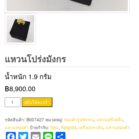
แหวนโปร่งมังกร
น้ำหนัก 1.9 กรัม
฿8,900.00
จำนวน
หยิบใส่ตะกร้า
แหวน
โปร่ง
รหัสสินค้า:
B007427
หมวดหมู่:
ทองคำรูปพรรณ
,
แหวนครึ่งสลึง
,
มังกร
แหวนทองคำ
ป้ายกำกับ:
5หุน
,
Kptgold
,
เครื่องประดับ
,
แหวนทองคำ
ชิ้น
Facebook
Twitter
Email
Line
Share