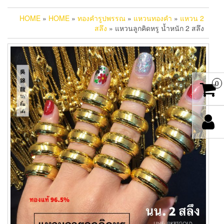
HOME
»
HOME
»
ทองคำรูปพรรณ
»
แหวนทองคำ
»
แหวน 2
สลึง
» แหวนลูกคิดหรู น้ำหนัก 2 สลึง
0