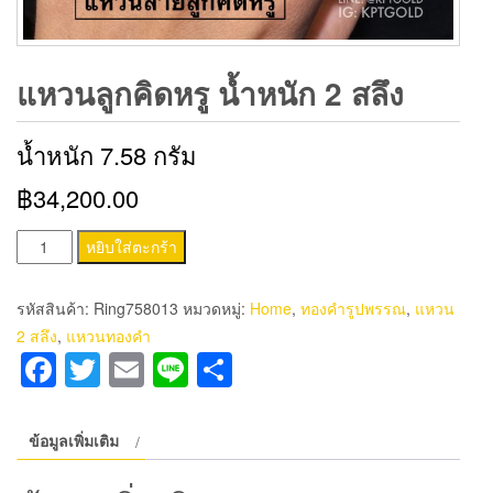
แหวนลูกคิดหรู น้ำหนัก 2 สลึง
น้ำหนัก 7.58 กรัม
฿34,200.00
จำนวน
หยิบใส่ตะกร้า
แหวน
ลูกคิด
รหัสสินค้า:
Ring758013
หมวดหมู่:
Home
,
ทองคำรูปพรรณ
,
แหวน
หรู
2 สลึง
,
แหวนทองคำ
น้ำ
Facebook
Twitter
Email
Line
Share
หนัก
2
สลึง
ข้อมูลเพิ่มเติม
ชิ้น