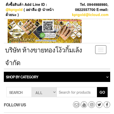
Skip
สั่งซื้อสินค้า Add Line ID :
Tel. 0944988980,
to
@kptgold
( อย่าลืม @ นำหน้า
0822557700 E-mail:
the
ด้่วยนะ )
kptgold@icloud.com
content
บริษัท ห้างขายทองโง้วกิ้มเล้ง
Toggle
navigati
จำกัด
SHOP BY CATEGORY
GO
SEARCH
FOLLOW US