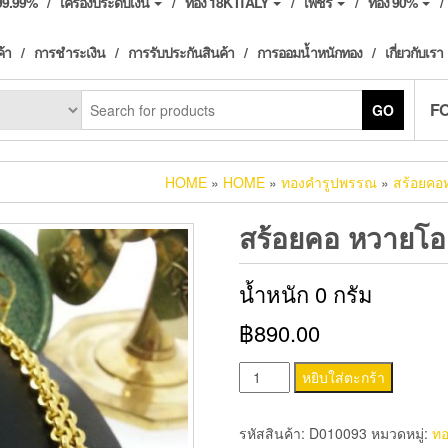
ง99.99%
เครื่องประดับเงิน
ทอง 18K ITALY
เพชร
ทอง 90%
ค้า
การชำระเงิน
การรับประกันสินค้า
การออมน้ำหนักทอง
เกี่ยวกับเรา
F
GO
HOME
»
HOME
»
ทองคำรูปพรรณ
»
สร้อยคอ
สร้อยคอ หวายโอ
น้ำหนัก 0 กรัม
฿890.00
จำนวน
หยิบใส่ตะกร้า
สร้อย
คอ
รหัสสินค้า:
D010093
หมวดหมู่:
ทอ