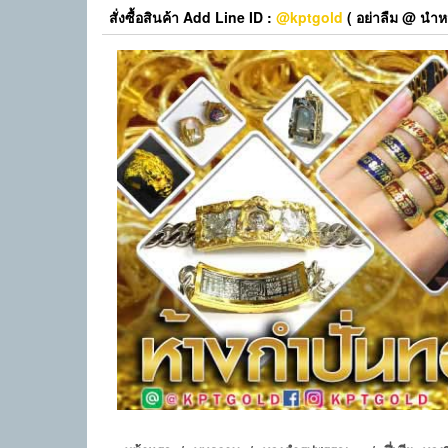
Skip
สั่งซื้อสินค้า Add Line ID :
@kptgold
( อย่าลืม @ นำหน
to
the
content