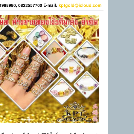
44988980, 0822557700 E-mail:
kptgold@icloud.com