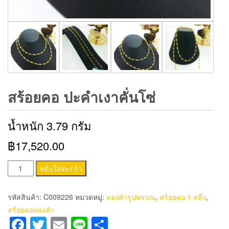
สร้อยคอ ปะคำเงาคั่นโซ่
น้ำหนัก 3.79 กรัม
฿17,520.00
จำนวน
หยิบใส่ตะกร้า
สร้อย
คอ
รหัสสินค้า:
C009226
หมวดหมู่:
ทองคำรูปพรรณ
,
สร้อยคอ 1 สลึง
,
ปะ
สร้อยคอทองคำ
คำ
Facebook
Twitter
Email
Line
Share