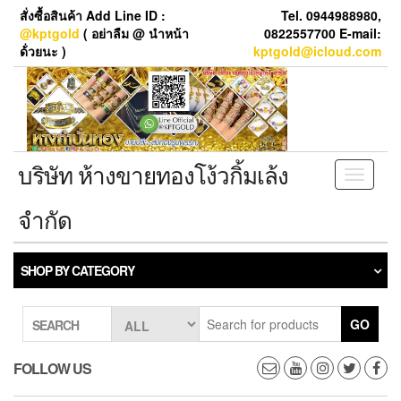
Skip
สั่งซื้อสินค้า Add Line ID :
Tel. 0944988980,
to
@kptgold
( อย่าลืม @ นำหน้า
0822557700 E-mail:
the
ด้่วยนะ )
kptgold@icloud.com
content
บริษัท ห้างขายทองโง้วกิ้มเล้ง
Toggle
navigati
จำกัด
SHOP BY CATEGORY
GO
SEARCH
FOLLOW US