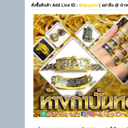
Skip
สั่งซื้อสินค้า Add Line ID :
@kptgold
( อย่าลืม @ นำหน
to
the
content