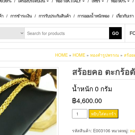
ง99.99%
เครื่องประดับเงิน
ทอง 18K ITALY
เพชร
ทอง 90%
ค้า
การชำระเงิน
การรับประกันสินค้า
การออมน้ำหนักทอง
เกี่ยวกับเรา
F
GO
HOME
»
HOME
»
ทองคำรูปพรรณ
»
สร้อ
สร้อยคอ ตะกร้อต
น้ำหนัก 0 กรัม
฿4,600.00
จำนวน
หยิบใส่ตะกร้า
สร้อย
คอ
รหัสสินค้า:
E003106
หมวดหมู่:
ทอ