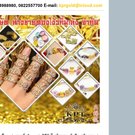
44988980, 0822557700 E-mail:
kptgold@icloud.com