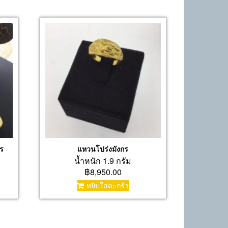
ชร
แหวนโปร่งมังกร
น้ำหนัก 1.9 กรัม
฿8,950.00
หยิบใส่ตะกร้า