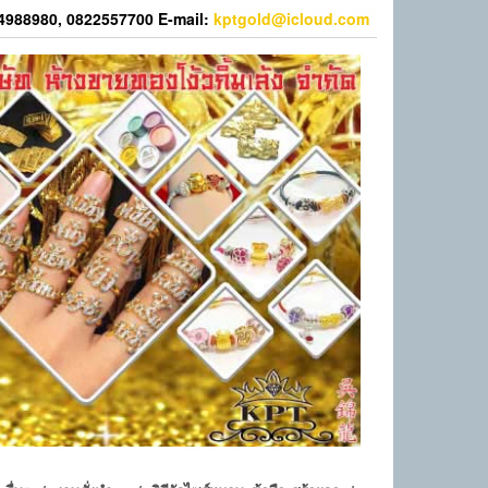
44988980, 0822557700 E-mail:
kptgold@icloud.com