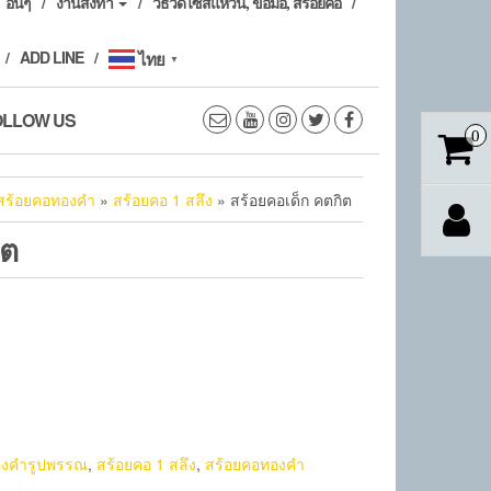
อื่นๆ
งานสั่งทำ
วิธีวัดไซส์แหวน, ข้อมือ, สร้อยคอ
ADD LINE
ไทย
▼
OLLOW US
0
สร้อยคอทองคำ
»
สร้อยคอ 1 สลึง
» สร้อยคอเด็ก คตกิต
ิต
งคำรูปพรรณ
,
สร้อยคอ 1 สลึง
,
สร้อยคอทองคำ