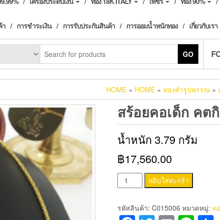
ง99.99%
เครื่องประดับเงิน
ทอง 18K ITALY
เพชร
ทอง 90%
ค้า
การชำระเงิน
การรับประกันสินค้า
การออมน้ำหนักทอง
เกี่ยวกับเรา
F
GO
HOME
»
HOME
»
ทองคำรูปพรรณ
»
สร้อยคอเด็ก คตก
น้ำหนัก 3.79 กรัม
฿17,560.00
จำนวน
หยิบใส่ตะกร้า
สร้อย
คอ
รหัสสินค้า:
C015006
หมวดหมู่:
ทอ
เด็ก