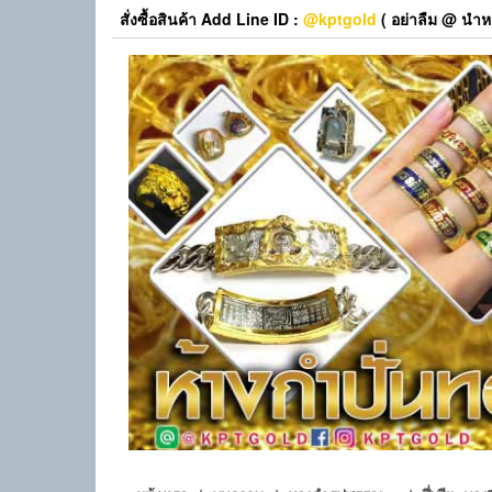
Skip
สั่งซื้อสินค้า Add Line ID :
@kptgold
( อย่าลืม @ นำหน
to
the
content