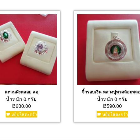
แหวนฝังพลอย ฉลุ
จี้กรอบเงิน หลวงปู่ทวดล้อมพล
น้ำหนัก 0 กรัม
น้ำหนัก 0 กรัม
฿630.00
฿590.00
หยิบใส่ตะกร้า
หยิบใส่ตะกร้า