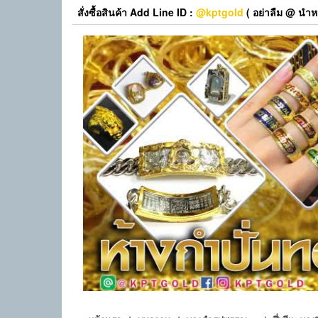
Skip
สั่งซื้อสินค้า Add Line ID :
@kptgold
( อย่าลืม @ นำหน
to
the
content