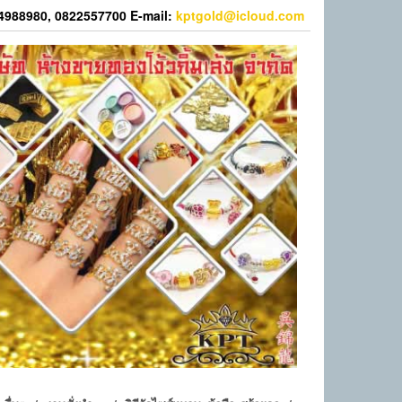
44988980, 0822557700 E-mail:
kptgold@icloud.com