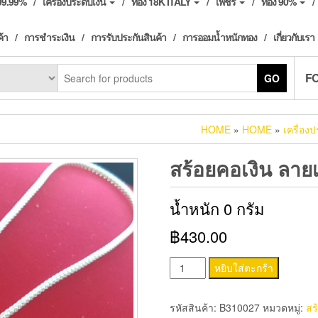
ง99.99%
เครื่องประดับเงิน
ทอง 18K ITALY
เพชร
ทอง 90%
ค้า
การชำระเงิน
การรับประกันสินค้า
การออมน้ำหนักทอง
เกี่ยวกับเรา
F
GO
HOME
»
HOME
»
เครื่องป
สร้อยคอเงิน ลาย
น้ำหนัก 0 กรัม
฿430.00
จำนวน
หยิบใส่ตะกร้า
สร้อย
คอ
รหัสสินค้า:
B310027
หมวดหมู่:
สร