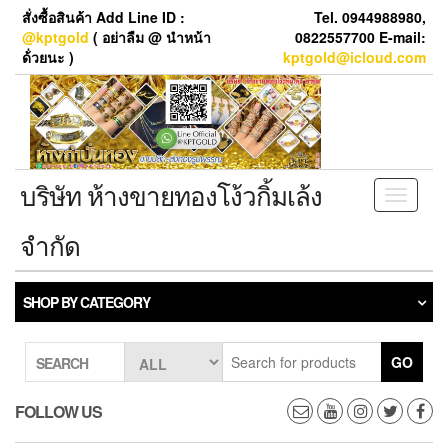
Skip
สั่งซื้อสินค้า Add Line ID :
Tel. 0944988980,
to
@kptgold
( อย่าลืม @ นำหน้า
0822557700 E-mail:
the
ด้่วยนะ )
kptgold@icloud.com
content
บริษัท ห้างขายทองโง้วกิ้มเล้ง
Toggle
navigati
จำกัด
SHOP BY CATEGORY
GO
SEARCH
FOLLOW US