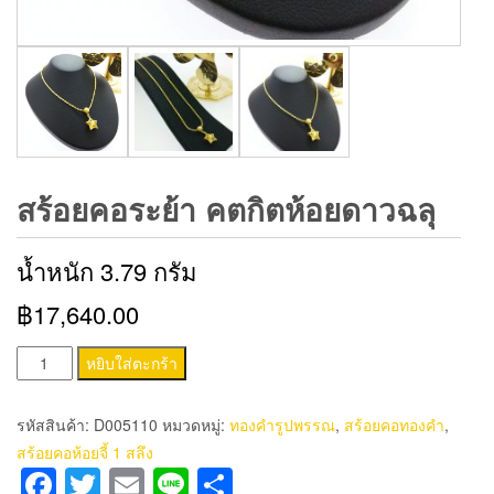
สร้อยคอระย้า คตกิตห้อยดาวฉลุ
น้ำหนัก 3.79 กรัม
฿17,640.00
จำนวน
หยิบใส่ตะกร้า
สร้อย
คอ
รหัสสินค้า:
D005110
หมวดหมู่:
ทองคำรูปพรรณ
,
สร้อยคอทองคำ
,
ระย้า
สร้อยคอห้อยจี้ 1 สลึง
ค
Facebook
Twitter
Email
Line
Share