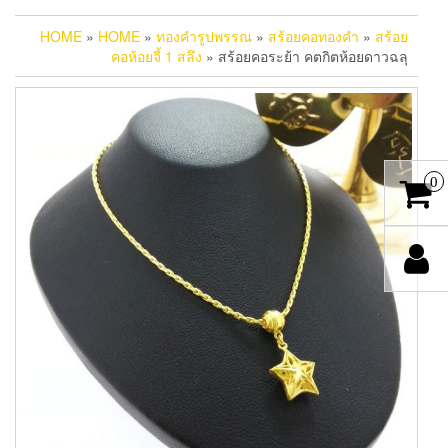
HOME
»
HOME
»
ทองคำรูปพรรณ
»
สร้อยคอทองคำ
»
สร้อย
คอห้อยจี้ 1 สลึง
» สร้อยคอระย้า คตกิตห้อยดาวฉลุ
0