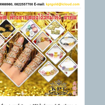
44988980, 0822557700 E-mail:
kptgold@icloud.com