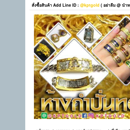
Skip
สั่งซื้อสินค้า Add Line ID :
@kptgold
( อย่าลืม @ นำหน
to
the
content