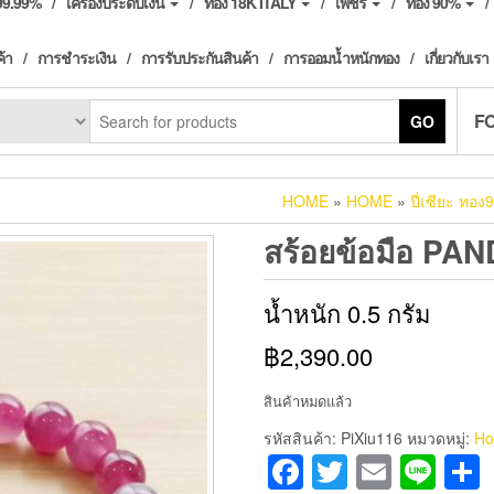
ง99.99%
เครื่องประดับเงิน
ทอง 18K ITALY
เพชร
ทอง 90%
ค้า
การชำระเงิน
การรับประกันสินค้า
การออมน้ำหนักทอง
เกี่ยวกับเรา
F
GO
HOME
»
HOME
»
ปี่เซียะ ทอ
สร้อยข้อมือ PAND
น้ำหนัก 0.5 กรัม
฿2,390.00
สินค้าหมดแล้ว
รหัสสินค้า:
PiXiu116
หมวดหมู่:
H
Facebook
Twitter
Email
Lin