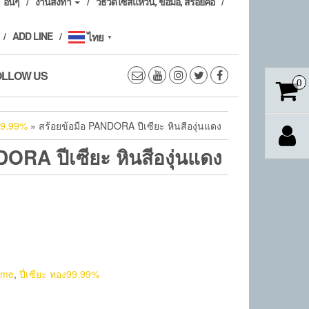
อื่นๆ
งานสั่งทำ
วิธีวัดไซส์แหวน, ข้อมือ, สร้อยคอ
ADD LINE
ไทย
▼
OLLOW US
0
ง99.99%
» สร้อยข้อมือ PANDORA ปีเซียะ หินสีองุ่นแดง
ORA ปีเซียะ หินสีองุ่นแดง
ome
,
ปี่เซียะ ทอง99.99%
e
Share