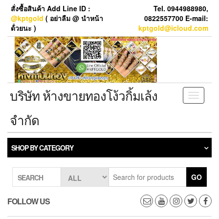
Skip
สั่งซื้อสินค้า Add Line ID :
Tel. 0944988980,
to
@kptgold
( อย่าลืม @ นำหน้า
0822557700 E-mail:
the
ด้่วยนะ )
kptgold@icloud.com
content
บริษัท ห้างขายทองโง้วกิ้มเล้ง
Toggle
navigati
จำกัด
SHOP BY CATEGORY
GO
SEARCH
FOLLOW US