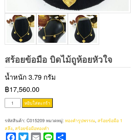
สร้อยข้อมือ บิดไม้ถูห้อยหัวใจ
น้ำหนัก 3.79 กรัม
฿17,560.00
จำนวน
หยิบใส่ตะกร้า
สร้อย
ข้อ
รหัสสินค้า:
C015209
หมวดหมู่:
ทองคำรูปพรรณ
,
สร้อยข้อมือ 1
มือ
สลึง
,
สร้อยข้อมือทองคำ
บิด
Facebook
Twitter
Email
Line
Share