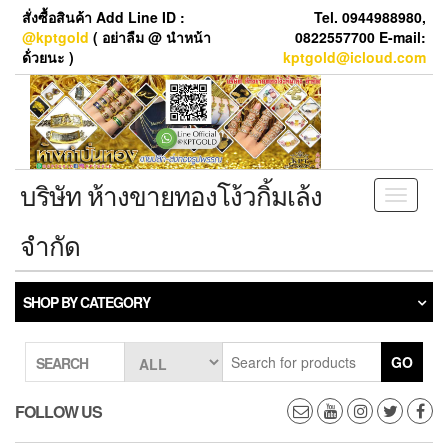
Skip
สั่งซื้อสินค้า Add Line ID :
Tel. 0944988980,
to
@kptgold
( อย่าลืม @ นำหน้า
0822557700 E-mail:
the
ด้่วยนะ )
kptgold@icloud.com
content
บริษัท ห้างขายทองโง้วกิ้มเล้ง
Toggle
navigati
จำกัด
SHOP BY CATEGORY
GO
SEARCH
FOLLOW US