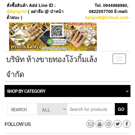
Skip
สั่งซื้อสินค้า Add Line ID :
Tel. 0944988980,
to
@kptgold
( อย่าลืม @ นำหน้า
0822557700 E-mail:
the
ด้่วยนะ )
kptgold@icloud.com
content
บริษัท ห้างขายทองโง้วกิ้มเล้ง
Toggle
navigati
จำกัด
SHOP BY CATEGORY
GO
SEARCH
FOLLOW US