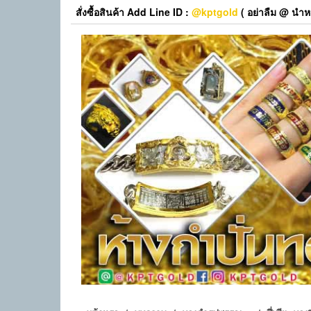
Skip
สั่งซื้อสินค้า Add Line ID :
@kptgold
( อย่าลืม @ นำหน
to
the
content