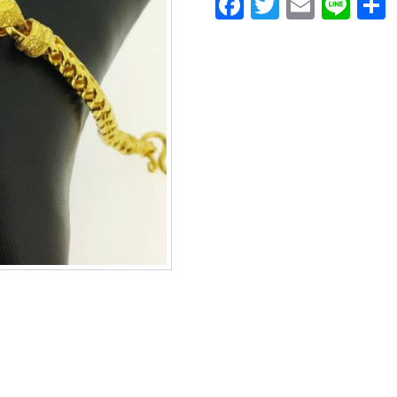
Facebook
Twitter
Email
Lin
กระ
ดู
กงูเล
สหัว
ใจ
ชิ้น