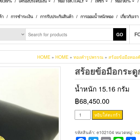
ง99.99%
เครื่องประดับเงิน
ทอง 18K ITALY
เพชร
ทอง 90%
ค้า
การชำระเงิน
การรับประกันสินค้า
การออมน้ำหนักทอง
เกี่ยวกับเรา
F
GO
HOME
»
HOME
»
ทองคำรูปพรรณ
»
สร้อยข้อมือทอง
สร้อยข้อมือกระดู
น้ำหนัก 15.16 กรัม
฿68,450.00
จำนวน
หยิบใส่ตะกร้า
สร้อย
ข้อ
รหัสสินค้า:
e102104
หมวดหมู่:
ทอ
มือ