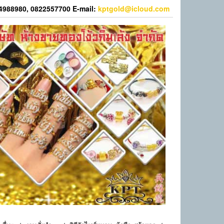
44988980, 0822557700 E-mail:
kptgold@icloud.com