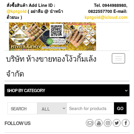
Skip
สั่งซื้อสินค้า Add Line ID :
Tel. 0944988980,
to
@kptgold
( อย่าลืม @ นำหน้า
0822557700 E-mail:
the
ด้่วยนะ )
kptgold@icloud.com
content
บริษัท ห้างขายทองโง้วกิ้มเล้ง
Toggle
navigati
จำกัด
SHOP BY CATEGORY
GO
SEARCH
FOLLOW US